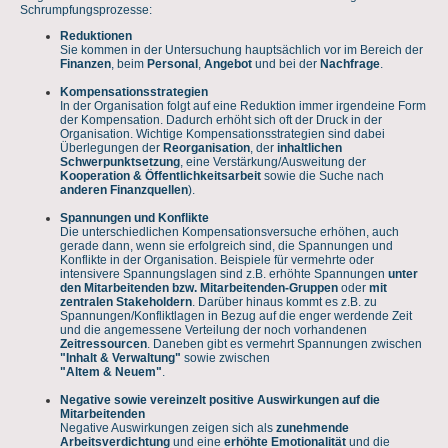
Schrumpfungsprozesse:
Reduktionen
Sie kommen in der Untersuchung hauptsächlich vor im Bereich der
Finanzen
, beim
Personal
,
Angebot
und bei der
Nachfrage
.
Kompensationsstrategien
In der Organisation folgt auf eine Reduktion immer irgendeine Form
der Kompensation. Dadurch erhöht sich oft der Druck in der
Organisation. Wichtige Kompensationsstrategien sind dabei
Überlegungen der
Reorganisation
, der
inhaltlichen
Schwerpunktsetzung
, eine Verstärkung/Ausweitung der
Kooperation & Öffentlichkeitsarbeit
sowie die Suche nach
anderen Finanzquellen
).
Spannungen und Konflikte
Die unterschiedlichen Kompensationsversuche erhöhen, auch
gerade dann, wenn sie erfolgreich sind, die Spannungen und
Konflikte in der Organisation. Beispiele für vermehrte oder
intensivere Spannungslagen sind z.B. erhöhte Spannungen
unter
den Mitarbeitenden bzw. Mitarbeitenden-Gruppen
oder
mit
zentralen Stakeholdern
. Darüber hinaus kommt es z.B. zu
Spannungen/Konfliktlagen in Bezug auf die enger werdende Zeit
und die angemessene Verteilung der noch vorhandenen
Zeitressourcen
. Daneben gibt es vermehrt Spannungen zwischen
"Inhalt & Verwaltung"
sowie zwischen
"Altem & Neuem"
.
Negative sowie vereinzelt positive Auswirkungen auf die
Mitarbeitenden
Negative Auswirkungen zeigen sich als
zunehmende
Arbeitsverdichtung
und eine
erhöhte Emotionalität
und die