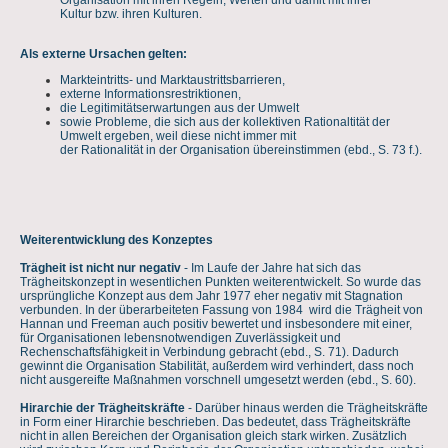
Kultur bzw. ihren Kulturen.
Als externe Ursachen gelten:
Markteintritts- und Marktaustrittsbarrieren,
externe Informationsrestriktionen,
die Legitimitätserwartungen aus der Umwelt
sowie Probleme, die sich aus der kollektiven Rationaltität der
Umwelt ergeben, weil diese nicht immer mit
der Rationalität in der Organisation übereinstimmen (ebd., S. 73 f.).
Weiterentwicklung des Konzeptes
Trägheit ist nicht nur negativ
- Im Laufe der Jahre hat sich das
Trägheitskonzept in wesentlichen Punkten weiterentwickelt. So wurde das
ursprüngliche Konzept aus dem Jahr 1977 eher negativ mit Stagnation
verbunden. In der überarbeiteten Fassung von 1984 wird die Trägheit von
Hannan und Freeman auch positiv bewertet und insbesondere mit einer,
für Organisationen lebensnotwendigen Zuverlässigkeit und
Rechenschaftsfähigkeit in Verbindung gebracht (ebd., S. 71). Dadurch
gewinnt die Organisation Stabilität, außerdem wird verhindert, dass noch
nicht ausgereifte Maßnahmen vorschnell umgesetzt werden (ebd., S. 60).
Hirarchie der Trägheitskräfte
- Darüber hinaus werden die Trägheitskräfte
in Form einer Hirarchie beschrieben. Das bedeutet, dass Trägheitskräfte
nicht in allen Bereichen der Organisation gleich stark wirken. Zusätzlich