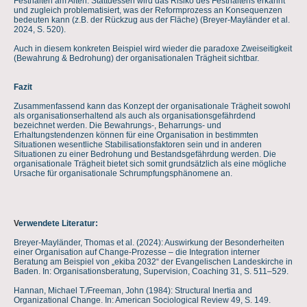
Festhalten am Alten. Stattdessen wird das Risiko des Festhaltens erkannt
und zugleich problematisiert, was der Reformprozess an Konsequenzen
bedeuten kann (z.B. der Rückzug aus der Fläche) (Breyer-Mayländer et al.
2024, S. 520).
Auch in diesem konkreten Beispiel wird wieder die paradoxe Zweiseitigkeit
(Bewahrung & Bedrohung) der organisationalen Trägheit sichtbar.
Fazit
Zusammenfassend kann das Konzept der organisationale Trägheit sowohl
als organisationserhaltend als auch als organisationsgefährdend
bezeichnet werden. Die Bewahrungs-, Beharrungs- und
Erhaltungstendenzen können für eine Organisation in bestimmten
Situationen wesentliche Stabilisationsfaktoren sein und in anderen
Situationen zu einer Bedrohung und Bestandsgefährdung werden. Die
organisationale Trägheit bietet sich somit grundsätzlich als eine mögliche
Ursache für organisationale Schrumpfungsphänomene an.
V
erwendete Literatur:
Breyer-Mayländer, Thomas et al. (2024): Auswirkung der Besonderheiten
einer Organisation auf Change-Prozesse – die Integration interner
Beratung am Beispiel von „ekiba 2032“ der Evangelischen Landeskirche in
Baden. In: Organisationsberatung, Supervision, Coaching 31, S. 511–529.
Hannan, Michael T./Freeman, John (1984): Structural Inertia and
Organizational Change. In: American Sociological Review 49, S
.
149.