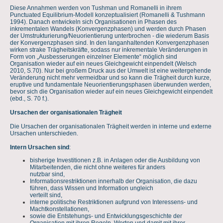
Diese Annahmen werden von Tushman und Romanelli in ihrem
Punctuated Equilibrium-Modell konzeptualisiert (Romanelli & Tushmann
1994). Danach entwickeln sich Organisationen in Phasen des
inkrementalen Wandels (Konvergenzphasen) und werden durch Phasen
der Umstrukturierung/Neuorientierung unterbrochen - die wiederum Basis
der Konvergenzphasen sind. In den langanhaltenden Konvergenzphasen
wirken strake Trägheitskräfte, sodass nur inkrementale Veränderungen in
Form von „Ausbesserungen einzelner Elemente“ möglich sind
Organisation wieder auf ein neues Gleichgewicht einpendelt (Welsch
2010, S.70). Nur bei großem Druck aus der Umwelt ist eine weitergehende
Veränderung nicht mehr vermeidbar und so kann die Trägheit durch kurze,
eruptive und fundamentale Neuorientierungsphasen überwunden werden,
bevor sich die Organisation wieder auf ein neues Gleichgewicht einpendelt
(ebd., S. 70 f.).
Ursachen der organisationalen Trägheit
Die Ursachen der organisationalen Trägheit werden in interne und externe
Ursachen unterschieden.
Intern Ursachen sind
:
bisherige Investitionen z.B. in Anlagen oder die Ausbildung von
Mitarbeitenden, die nicht ohne weiteres für anders
nutzbar sind,
Informationsrestriktionen innerhalb der Organisation, die dazu
führen, dass Wissen und Information ungleich
verteilt sind,
interne politische Restriktionen aufgrund von Interessens- und
Machtkonstellationen,
sowie die Entstehungs- und Entwicklungsgeschichte der
Organisation mit ihren Regeln, Werten und damit mit ihrer