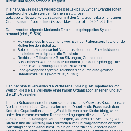
Kirche und organisationale Trägheit
In einer Analyse des Strategieprozesses „ekiba 2032“ der Evangelischen
Landeskirche Baden werden Kirchen als „… lose
gekoppelte Netzwerkorganisationen mit den Charakteristika einer trägen
Organisation …“ bezeichnet (Breyer-Mayländer et al. 2024, S. 519).
Dabei werden folgende Merkmale für ein lose gekoppeltes System
benannt (ebd., S. 520):
Fluktuierendes Engagement, wechselnde Präferenzen, flutuierende
Rollen bei den Beteiligten
Beteiligungsprozesse bei Meinungsbildung und Entscheidungen
erscheinen wichtiger als die Resultate
Rechte zur Teilnahme z.B. an Sitzungen, Gremien oder
Ausschüssen werden oft heiß umkämpft, um dann später ggf. nicht
oder nur wenig wahrgenommen zu werden
Lose gekoppelte Systeme zeichnen sich durch eine gewisse
Beharrlichkeit aus (Wolff 2010, S. 291)
Darüber hinaus verweisen die Verfasser auf die o.g. elf Hypothesen von
Welsch, die sie als Merkmale einer trägen Organisation ansehen und auf
die EKIBA beziehen.
In ihren Befragungsergebnissen spiegelt sich das Motiv des Bewahrens als
Merkmal einer trägen Organisation wider. Dabei ist die Frage nach dem
Kern der Organisation zentral. „Was bleibt von einer Kirche übrig, wenn
unter den vorherrschenden Rahmenbedingungen die von außen
kommenden notwendigen Veränderungen, wie etwa die Schließung von
Kirchen und die Kürzung von Pfarrstellen vor Ort, vorgenommen werden?“
Allerdings geht es dabei nicht um ein grundsätzliches Beharren oder