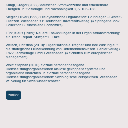
Kungl, Gregor (2022): deutschen Stromkonzerne und erneuerbare
Energien. In: Soziologie und Nachhaltigkeit 8, S. 106–138.
Siegler, Oliver (1999): Die dynamische Organisation: Grundlagen - Gestalt -
Grenzen. Wiesbaden s.l: Deutscher Universitätsverlag. (= Springer eBook
Collection Business and Economics).
Türk, Klaus (1989): Neuere Entwicklungen in der Organisationsforschung:
ein Trend Report. Stuttgart: F. Enke.
Welsch, Christina (2010): Organisationale Trägheit und ihre Wirkung auf
die strategische Früherkennung von Unternehmenskrisen. Gabler Verlag /
GWV Fachverlage GmbH Wiesbaden. (= Schriften zum europäischen
Management).
Wolff, Stephan (2010): Soziale personenbezogene
Dienstleistungsorganisationen als lose gekoppelte Systeme und
organisierte Anarchien. In: Soziale personenbezogene
Dienstleistungsorganisationen: Soziologische Perspektiven. Wiesbaden:
VS Verlag für Sozialwissenschaften.
zurück
© Dr. Hagen Fried. Alle Rechte vorbehalten.