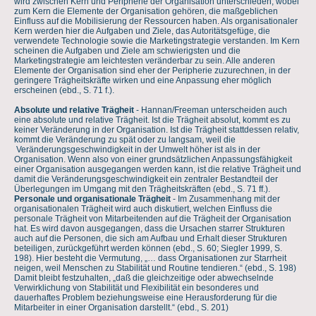
wird zwischen Kern und Peripherie der Organisation unterschieden, wobei
zum Kern die Elemente der Organisation gehören, die maßgeblichen
Einfluss auf die Mobilisierung der Ressourcen haben. Als organisationaler
Kern werden hier die Aufgaben und Ziele, das Autoritätsgefüge, die
verwendete Technologie sowie die Marketingstrategie verstanden. Im Kern
scheinen die Aufgaben und Ziele am schwierigsten und die
Marketingstrategie am leichtesten veränderbar zu sein. Alle anderen
Elemente der Organisation sind eher der Peripherie zuzurechnen, in der
geringere Trägheitskräfte wirken und eine Anpassung eher möglich
erscheinen (ebd., S. 71 f.).
Absolute und relative Trägheit
- Hannan/Freeman unterscheiden auch
eine absolute und relative Trägheit. Ist die Trägheit absolut, kommt es zu
keiner Veränderung in der Organisation. Ist die Trägheit stattdessen relativ,
kommt die Veränderung zu spät oder zu langsam, weil die
Veränderungsgeschwindigkeit in der Umwelt höher ist als in der
Organisation. Wenn also von einer grundsätzlichen Anpassungsfähigkeit
einer Organisation ausgegangen werden kann, ist die relative Trägheit und
damit die Veränderungsgeschwindigkeit ein zentraler Bestandteil der
Überlegungen im Umgang mit den Trägheitskräften (ebd., S. 71 ff.).
Personale und organisationale Trägheit
- Im Zusammenhang mit der
organisationalen Trägheit wird auch diskutiert, welchen Einfluss die
personale Trägheit von Mitarbeitenden auf die Trägheit der Organisation
hat. Es wird davon ausgegangen, dass die Ursachen starrer Strukturen
auch auf die Personen, die sich am Aufbau und Erhalt dieser Strukturen
beteiligen, zurückgeführt werden können (ebd., S. 60; Siegler 1999, S.
198). Hier besteht die Vermutung, „… dass Organisationen zur Starrheit
neigen, weil Menschen zu Stabilität und Routine tendieren.“ (ebd., S. 198)
Damit bleibt festzuhalten, „daß die gleichzeitige oder abwechselnde
Verwirklichung von Stabilität und Flexibilität ein besonderes und
dauerhaftes Problem beziehungsweise eine Herausforderung für die
Mitarbeiter in einer Organisation darstellt.“ (ebd., S. 201)