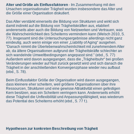
Alter und Größe als Einflussfaktoren
- Im Zusammenhang mit den
Ursachen organisationaler Trägheit wurden insbesondere das Alter und
die Größe einer Organisation diskutiert.
Das Alter verstärkt einerseits die Bildung von Strukturen und wirkt sich
damit indirekt auf die Bildung von Trägheitskräften aus, etabliert
andererseits aber auch die Bildung von Netzwerken und Vertrauen, was
die Wahrscheinlichkeit des Scheiterns vermindern kann (Welsch 2010, S.
77). Insgesamt sind die Untersuchungsergebnisse allerdings nicht ganz
eindeutig, auch wenn einige von einer „Liability of Aging“ ausgehen.
”Danach nimmt die Überlebenwahrscheinlichkeit mit zunehmendem Alter
ab, da ältere Organisationen aufgrund der Trägheitskräfte schlechter an
sich wandelnde Umweltbedingungen angepasst sind.” (ebd., S. 77)
Außerdem wird davon ausgegangen, dass die „Trägheitsuhr“ bei großen
Veränderungen wieder auf Null zurück gesetzt wird und sich danach die
Trägheit in der anschließenden Konvergenzphase wieder neu aufbaut
(ebd., S. 78).
Beim Einflussfaktor Größe der Organisation wird davon ausgegangen,
dass kleinere eher scheitern, weil größere Organisationen über ihre
Ressourcen, Strukturen und eine gewisse Attraktivität einen gefestigen
Kern besitzen, was ein Scheitern verringern kann. Andererseits erhöht
diese Trägheit die Unflexibilität und Anpassungsfähigkeit, was wiederum
das Potential des Scheiterns erhöht (ebd., S. 77 f.).
Hypothesen zur konkreten Beschreibung von Trägheit