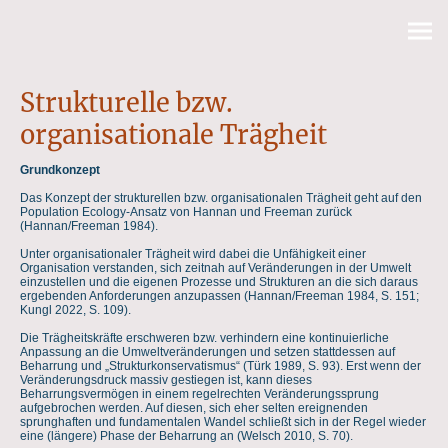
Strukturelle bzw.
organisationale Trägheit
Grundkonzept
Das Konzept der strukturellen bzw. organisationalen Trägheit geht auf den
Population Ecology-Ansatz von Hannan und Freeman zurück
(Hannan/Freeman 1984).
Unter organisationaler Trägheit wird dabei die Unfähigkeit einer
Organisation verstanden, sich zeitnah auf Veränderungen in der Umwelt
einzustellen und die eigenen Prozesse und Strukturen an die sich daraus
ergebenden Anforderungen anzupassen (Hannan/Freeman 1984, S. 151;
Kungl 2022, S. 109).
Die Trägheitskräfte erschweren bzw. verhindern eine kontinuierliche
Anpassung an die Umweltveränderungen und setzen stattdessen auf
Beharrung und „Strukturkonservatismus“ (Türk 1989, S. 93). Erst wenn der
Veränderungsdruck massiv gestiegen ist, kann dieses
Beharrungsvermögen in einem regelrechten Veränderungssprung
aufgebrochen werden. Auf diesen, sich eher selten ereignenden
sprunghaften und fundamentalen Wandel schließt sich in der Regel wieder
eine (längere) Phase der Beharrung an (Welsch 2010, S. 70).